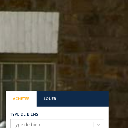
ACHETER
LOUER
TYPE DE BIENS
Type de biens
TYPE DE BIENS
Type de biens